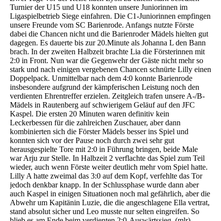
Turnier der U15 und U18 konnten unsere Juniorinnen im
Ligaspielbetrieb Siege einfahren. Die C1-Juniorinnen empfingen
unsere Freunde vom SC Barienrode. Anfangs nutzte Förste
dabei die Chancen nicht und die Barienroder Mädels hielten gut
dagegen. Es dauerte bis zur 20.Minute als Johanna L den Bann
brach. In der zweiten Halbzeit brachte Lia die Försterinnen mit
2:0 in Front. Nun war die Gegenwehr der Gäste nicht mehr so
stark und nach einigen vergebenen Chancen schnürte Lilly einen
Doppelpack. Unmittelbar nach dem 4:0 konnte Barienrode
insbesondere aufgrund der kämpferischen Leistung noch den
verdienten Ehrentreffer erzielen. Zeitgleich trafen unsere A-/B-
Mädels in Rautenberg auf schwierigem Geläuf auf den JFC
Kaspel. Die ersten 20 Minuten waren definitiv kein
Leckerbessen für die zahlreichen Zuschauer, aber dann
kombinierten sich die Förster Mädels besser ins Spiel und
konnten sich vor der Pause noch durch zwei sehr gut
herausgespielte Tore mit 2:0 in Führung bringen, beide Male
war Arju zur Stelle. In Halbzeit 2 verflachte das Spiel zum Teil
wieder, auch wenn Förste weiter deutlich mehr vom Spiel hatte.
Lilly A hatte zweimal das 3:0 auf dem Kopf, verfehlte das Tor
jedoch denkbar knapp. In der Schlussphase wurde dann aber
auch Kaspel in einigen Situationen noch mal gefährlich, aber die
Abwehr um Kapitänin Luzie, die die angeschlagene Ella vertrat,
stand absolut sicher und Leo musste nur selten eingreifen. So
blieb es am Ende beim verdienten 2:0-Auswärtssieg. (mlr)